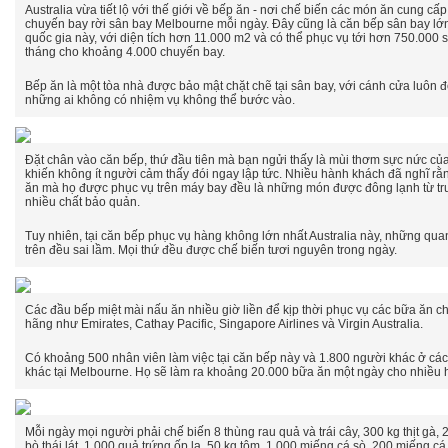
Australia vừa tiết lộ với thế giới về bếp ăn - nơi chế biến các món ăn cung cấ
chuyến bay rời sân bay Melbourne mỗi ngày. Đây cũng là căn bếp sân bay lớn
quốc gia này, với diện tích hơn 11.000 m2 và có thể phục vụ tới hơn 750.000 
tháng cho khoảng 4.000 chuyến bay.
Bếp ăn là một tòa nhà được bảo mật chặt chẽ tại sân bay, với cánh cửa luôn đ
những ai không có nhiệm vụ không thể bước vào.
Đặt chân vào căn bếp, thứ đầu tiên mà bạn ngửi thấy là mùi thơm sực nức củ
khiến không ít người cảm thấy đói ngay lập tức. Nhiều hành khách đã nghĩ rằ
ăn mà họ được phục vụ trên máy bay đều là những món được đông lạnh từ tr
nhiều chất bảo quản.
Tuy nhiên, tại căn bếp phục vụ hàng không lớn nhất Australia này, những qu
trên đều sai lầm. Mọi thứ đều được chế biến tươi nguyên trong ngày.
Các đầu bếp miệt mài nấu ăn nhiều giờ liền để kịp thời phục vụ các bữa ăn c
hãng như
Emirates, Cathay Pacific, Singapore Airlines và Virgin Australia.
Có khoảng 500 nhân viên làm việc tại căn bếp này và 1.800 người khác ở cá
khác tại Melbourne. Họ sẽ làm ra khoảng 20.000 bữa ăn một ngày cho nhiều 
Mỗi ngày mọi người phải chế biến 8 thùng rau quả và trái cây, 300 kg thịt gà, 2
bò thái lát, 1.000 quả trứng ốp la, 50 kg tôm, 1.000 miếng cá sò, 200 miếng cá