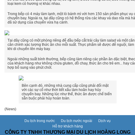
loại kem có hương vị khác nhau.
Trong bếp có 4 máy làm lạnh, một lò bánh mì với hơn 150 sản phẩm phục vụ 
chuyến bay. Ngoài ra, tại đây cũng có hệ thống rửa các khay và dao nĩa mà 
đã sử dụng của chuyến vừa hạ cánh.
Tại đây cũng có một phòng riêng để đầu bếp cắt trái cây làm salad và một că
cân chính xác lượng thức ăn cho mỗi suất. Thực phẩm sẽ được để nguội, làm
khi di chuyển lên máy bay.
Ngoài những suất bình thường, bếp cũng làm riêng các phần ăn đặc biệt, the
của khách hàng như không chứa gluten, đồ chay, thức ăn cho trẻ em... hay cá
hợp bổ sung vào phút chót.
Bên cạnh đó, những nhà cung cấp cũng phải đối mặt
với các sự cố như thời tiết xấu làm hoãn hay hủy
chuyến bay. Những lúc như thế, thức ăn được chế biến
sẵn buộc phải hủy hoàn toàn.
(News)
Du lịch trong nước
Du lịch nước ngoài
Dịch vụ
Hỗ trợ khách hàng
CÔNG TY TNHH THƯƠNG MẠI DU LỊCH HOÀNG LONG