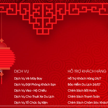
I
DỊCH VỤ
HỖ TRỢ KHÁCH HÀNG
Dịch Vụ Vé Máy Bay
Hỗ Trợ Khách Hàng 24/7
Dịch Vụ Đặt Phòng Khách Sạn
Bảo Hiểm Du Lịch 24/07
Dịch Vụ Visa - Hộ Chiếu
Chính Sách Bồi Hoàn
Dịch Vụ Cho Thuê Xe Du Lịch
Chính Sách Thanh Toán
Dịch Vụ Tổ Chức Sự Kiện
Chính Sách Chăm Sóc Khác