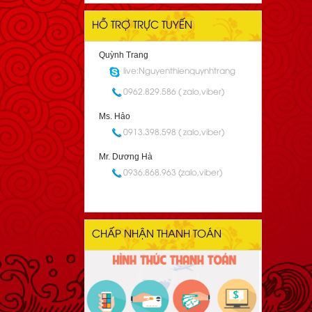
HỖ TRỢ TRỰC TUYẾN
Quỳnh Trang
live:Nguyenthienquynhtrang
0962.829.586 ( zalo,viber)
Ms. Hảo
0913.398.598 ( zalo,viber)
Mr. Dương Hà
0936.868.963 (zalo,viber)
CHẤP NHẬN THANH TOÁN