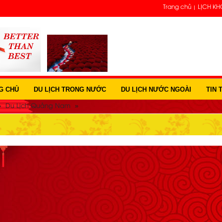
Trang chủ
LỊCH KH
G CHỦ
DU LỊCH TRONG NƯỚC
DU LỊCH NƯỚC NGOÀI
TIN 
»
»
Du Lịch Quảng Nam