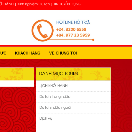
ỞI HÀNH
Kinh nghiệm Du lịch
TIN TUYỂN DỤNG
TỨC
KHÁCH HÀNG
VỀ CHÚNG TÔI
DANH MỤC TOURS
LỊCH KHỞI HÀNH
Du lịch trong nước
Du lịch nước ngoài
Dịch vụ