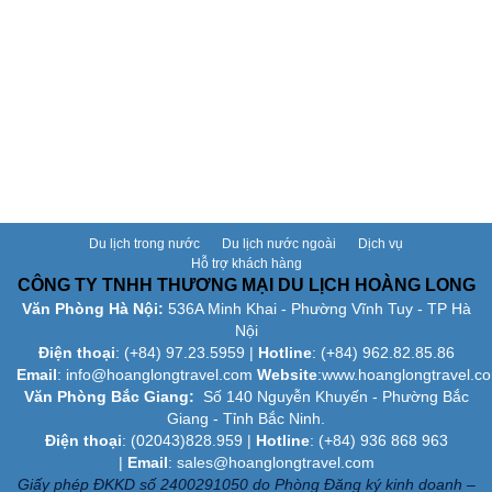
Du lịch trong nước
Du lịch nước ngoài
Dịch vụ
Hỗ trợ khách hàng
CÔNG TY TNHH THƯƠNG MẠI DU LỊCH HOÀNG LONG
Văn Phòng Hà Nội:
536A Minh Khai - Phường Vĩnh Tuy - TP Hà
Nội
Điện thoại
: (+84)
97.23.5959
|
Hotline
: (+84) 962.82.85.86
Email
:
info@hoanglongtravel.com
Website
:www.
hoanglongtravel.c
Văn Phòng Bắc Giang:
Số 140 Nguyễn Khuyến - Phường Bắc
Giang - Tỉnh Bắc Ninh.
Điện thoại
: (02043)828.959 |
Hotline
: (+84) 936 868 963
|
Email
: sales@hoanglongtravel.com
Giấy phép ĐKKD số 2400291050 do Phòng Đăng ký kinh doanh –