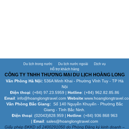
Du lịch trong nước
Du lịch nước ngoài
Dịch vụ
Hỗ trợ khách hàng
CÔNG TY TNHH THƯƠNG MẠI DU LỊCH HOÀNG LONG
Văn Phòng Hà Nội:
536A Minh Khai - Phường Vĩnh Tuy - TP Hà
Nội
Điện thoại
: (+84)
97.23.5959
|
Hotline
: (+84) 962.82.85.86
Email
:
info@hoanglongtravel.com
Website
:www.
hoanglongtravel.c
Văn Phòng Bắc Giang:
Số 140 Nguyễn Khuyến - Phường Bắc
Giang - Tỉnh Bắc Ninh.
Điện thoại
: (02043)828.959 |
Hotline
: (+84) 936 868 963
|
Email
: sales@hoanglongtravel.com
Giấy phép ĐKKD số 2400291050 do Phòng Đăng ký kinh doanh –