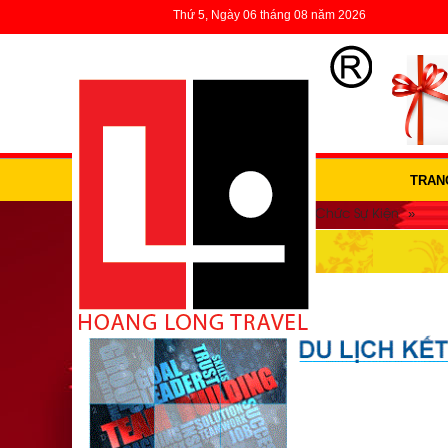
Thứ 5, Ngày 06 tháng 08 năm 2026
TRAN
»
»
»
Trang Chủ
Dịch vụ
Dịch Vụ Tổ Chức Sự Kiện
DỊCH VỤ TỔ CHỨC SỰ KIỆN