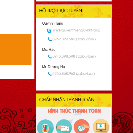
HỖ TRỢ TRỰC TUYẾN
Quỳnh Trang
live:Nguyenthienquynhtrang
0962.829.586 ( zalo,viber)
Ms. Hảo
0913.398.598 ( zalo,viber)
Mr. Dương Hà
0936.868.963 (zalo,viber)
CHẤP NHẬN THANH TOÁN