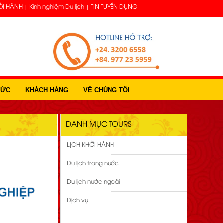
ỞI HÀNH
Kinh nghiệm Du lịch
TIN TUYỂN DỤNG
TỨC
KHÁCH HÀNG
VỀ CHÚNG TÔI
DANH MỤC TOURS
LỊCH KHỞI HÀNH
Du lịch trong nước
Du lịch nước ngoài
Dịch vụ