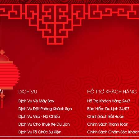
I
DỊCH VỤ
HỖ TRỢ KHÁCH HÀNG
Dịch Vụ Vé Máy Bay
Hỗ Trợ Khách Hàng 24/7
Dịch Vụ Đặt Phòng Khách Sạn
Bảo Hiểm Du Lịch 24/07
Dịch Vụ Visa - Hộ Chiếu
Chính Sách Bồi Hoàn
Dịch Vụ Cho Thuê Xe Du Lịch
Chính Sách Thanh Toán
Dịch Vụ Tổ Chức Sự Kiện
Chính Sách Chăm Sóc Khác