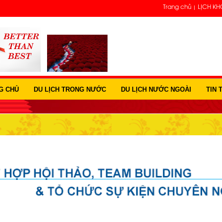
Trang chủ
LỊCH KH
G CHỦ
DU LỊCH TRONG NƯỚC
DU LỊCH NƯỚC NGOÀI
TIN 