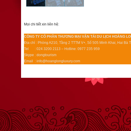
Mọi chi tiết xin liên hệ:
CÔNG TY CỔ PHẦN THƯƠNG MẠI VẬN TẢI DU LỊCH HOÀNG L
Địa chỉ : Phòng A210, Tầng 2 TTTM V+, Số 505 Minh Khai, Hai Bà 
Tel : 024 3200 2113 – Hotline: 0977 235 959
Skype : dongtourism
Email : info@hoanglongluxury.com