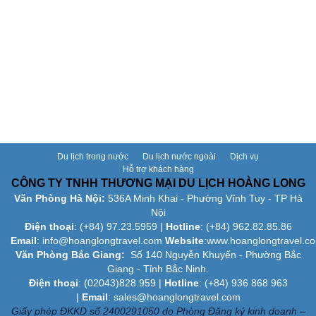
Du lịch trong nước
Du lịch nước ngoài
Dịch vụ
Hỗ trợ khách hàng
CÔNG TY TNHH THƯƠNG MẠI DU LỊCH HOÀNG LONG
Văn Phòng Hà Nội:
536A Minh Khai - Phường Vĩnh Tuy - TP Hà
Nội
Điện thoại
: (+84)
97.23.5959
|
Hotline
: (+84) 962.82.85.86
Email
:
info@hoanglongtravel.com
Website
:www.
hoanglongtravel.c
Văn Phòng Bắc Giang:
Số 140 Nguyễn Khuyến - Phường Bắc
Giang - Tỉnh Bắc Ninh.
Điện thoại
: (02043)828.959 |
Hotline
: (+84) 936 868 963
|
Email
: sales@hoanglongtravel.com
Giấy phép ĐKKD số 2400291050 do Phòng Đăng ký kinh doanh –