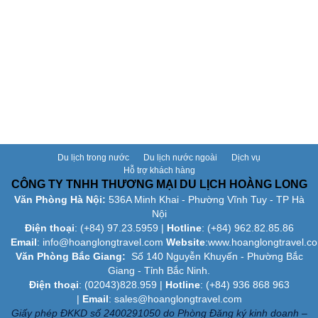
Du lịch trong nước
Du lịch nước ngoài
Dịch vụ
Hỗ trợ khách hàng
CÔNG TY TNHH THƯƠNG MẠI DU LỊCH HOÀNG LONG
Văn Phòng Hà Nội:
536A Minh Khai - Phường Vĩnh Tuy - TP Hà
Nội
Điện thoại
: (+84)
97.23.5959
|
Hotline
: (+84) 962.82.85.86
Email
:
info@hoanglongtravel.com
Website
:www.
hoanglongtravel.c
Văn Phòng Bắc Giang:
Số 140 Nguyễn Khuyến - Phường Bắc
Giang - Tỉnh Bắc Ninh.
Điện thoại
: (02043)828.959 |
Hotline
: (+84) 936 868 963
|
Email
: sales@hoanglongtravel.com
Giấy phép ĐKKD số 2400291050 do Phòng Đăng ký kinh doanh –