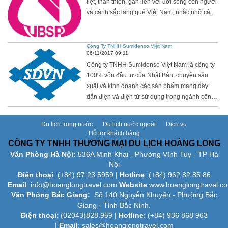
liệt, thân thiện, gắn liền với đời sống con người
và cảnh sắc làng quê Việt Nam, nhắc nhở cán
bộ NHCSXH không ngừng nỗ lực phấn đấu;
vượt qua khó khăn, thử thách; cần - kiệm - liêm
chính - chí công - vô tư; hoàn thành xuất sắc
Công Ty TNHH Sumidenso Việt Nam
06/11/2017 09:11
nhiệm vụ cao cả mà Đảng - Quốc hội - Chính
Công ty TNHH Sumidenso Việt Nam là công ty
phủ và nhân dân cả nước đã tin tưởng giao
100% vốn đầu tư của Nhật Bản, chuyên sản
phó.
xuất và kinh doanh các sản phẩm mạng dây
dẫn điện và điện tử sử dụng trong ngành công
nghiệp điện tử và ô tô.
Du lịch trong nước
Du lịch nước ngoài
Dịch vụ
Hỗ trợ khách hàng
CÔNG TY TNHH THƯƠNG MẠI DU LỊCH HOÀNG LONG
Văn Phòng Hà Nội:
536A Minh Khai - Phường Vĩnh Tuy - TP Hà
Nội
Điện thoại
: (+84)
97.23.5959
|
Hotline
: (+84) 962.82.85.86
Email
:
info@hoanglongtravel.com
Website
:www.
hoanglongtravel.c
Văn Phòng Bắc Giang:
Số 140 Nguyễn Khuyến - Phường Bắc
Giang - Tỉnh Bắc Ninh.
Điện thoại
: (02043)828.959 |
Hotline
: (+84) 936 868 963
|
Email
: sales@hoanglongtravel.com