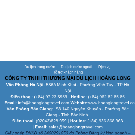
Du lịch trong nước
Du lịch nước ngoài
Dịch vụ
Hỗ trợ khách hàng
CÔNG TY TNHH THƯƠNG MẠI DU LỊCH HOÀNG LONG
Văn Phòng Hà Nội:
536A Minh Khai - Phường Vĩnh Tuy - TP Hà
Nội
Điện thoại
: (+84)
97.23.5959
|
Hotline
: (+84) 962.82.85.86
Email
:
info@hoanglongtravel.com
Website
:www.
hoanglongtravel.c
Văn Phòng Bắc Giang:
Số 140 Nguyễn Khuyến - Phường Bắc
Giang - Tỉnh Bắc Ninh.
Điện thoại
: (02043)828.959 |
Hotline
: (+84) 936 868 963
|
Email
: sales@hoanglongtravel.com
Giấy phép ĐKKD số 2400291050 do Phòng Đăng ký kinh doanh –